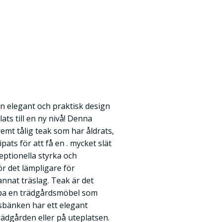
 elegant och praktisk design
ts till en ny nivå! Denna
remt tålig teak som har åldrats,
pats för att få en . mycket slät
ceptionella styrka och
ör det lämpligare för
nnat träslag. Teak är det
köpa en trädgårdsmöbel som
sbänken har ett elegant
rädgården eller på uteplatsen.