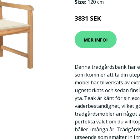
Size:
120 cm
3831 SEK
MER INFO!
Denna trädgårdsbänk har en
som kommer att ta din utepla
möbel har tillverkats av ext
ugnstorkats och sedan finsli
yta. Teak är känt för sin ex
väderbeständighet, vilket g
trädgårdsmöbler än något a
perfekta valet om du vill 
håller i många år. Trädgård
utseende som smälter in i t