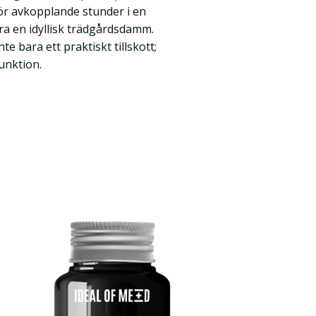
för avkopplande stunder i en
ra en idyllisk trädgårdsdamm.
e bara ett praktiskt tillskott;
unktion.