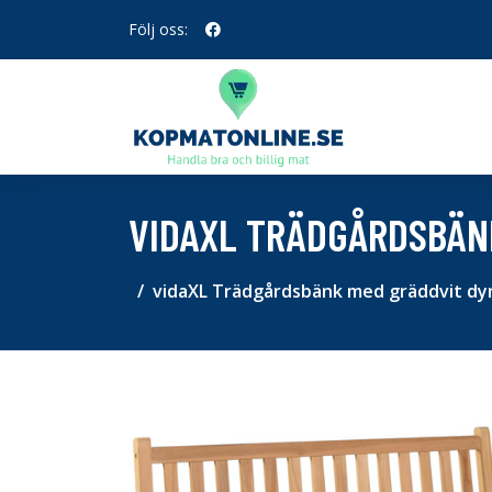
Följ oss:
VIDAXL TRÄDGÅRDSBÄNK
vidaXL Trädgårdsbänk med gräddvit dy