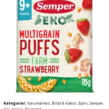
Kategorier:
Varumärken
,
Bröd & Kakor
,
Barn
,
Semper
,