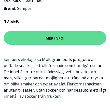
Kex
,
Kakor
,
Barnmat
Brand:
Semper
17 SEK
MER INFO!
Sempers ekologiska Multigrain puffs jordgubb är
puffade snacks, lektfullt formade som bondgårdsdjur.
De innehåller tre olika sädesslag, vete, bovete och
majs, vilket ger barnet möjlighet att träna på att tycka
om olika smaker och typer av säd. Flerkornssnacksen
är utan tillsatser, utan socker och har dessutom ett lågt
innehåll av socker från frukten.