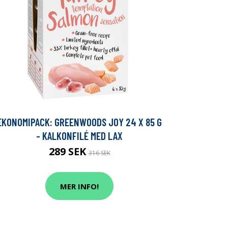
EKONOMIPACK: GREENWOODS JOY 24 X 85 G
- KALKONFILÉ MED LAX
289 SEK
316 SEK
MER INFO!