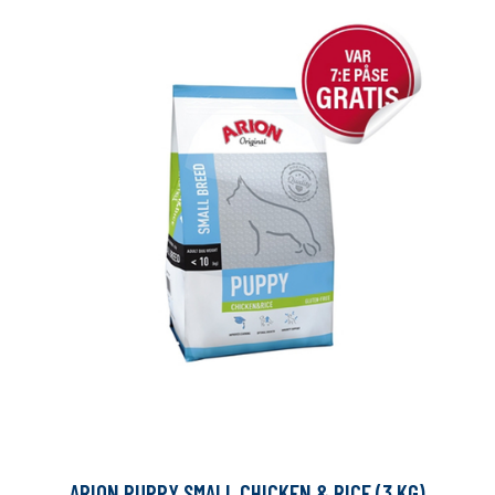
ARION PUPPY SMALL CHICKEN & RICE (3 KG)