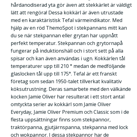
hårdanodiserad yta gör även att stekkärlet är väldigt
lätt att rengöra! Dessa kokkärl är även utrustade
med en karaktäristisk Tefal värmeindikator. Med
hjälp av en röd ThemoSpot i stekpannans mitt kan
du se när stekpannan eller grytan har uppnått
perfekt temperatur. Stekpannan och grytornapå
fungerar på induktionshäll och i stort sett på alla
spisar och kan även användas i ugn. Kokkärlen tål
temperaturer upp till 210 ° medan de medföljande
glaslocken tål upp till 175°. Tefal är ett franskt
företag som sedan 1950-talet tillverkat kvalitativ
köksutrustning. Deras samarbete med den välkände
kocken Jamie Oliver har resulterat i ett stort antal
omtyckta serier av kokkärl som Jamie Oliver
Everyday, Jamie Oliver Premium och Classic som i de
flesta uppsättningar finns som stekpannor,
traktörpanna, gjutjärnspanna, stekpanna med lock
och wokpannor. I dessa stekpannor har de