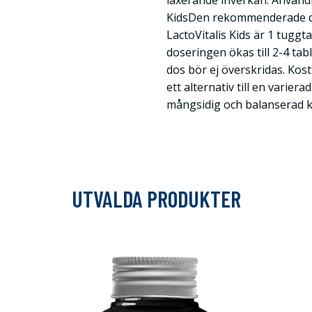
laxerande inverkan. Användn
KidsDen rekommenderade da
LactoVitalis Kids är 1 tuggt
doseringen ökas till 2-4 t
dos bör ej överskridas. Kos
ett alternativ till en variera
mångsidig och balanserad ko
UTVALDA PRODUKTER