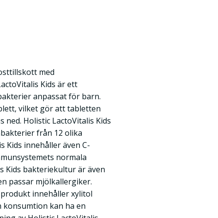
Kosttillskott med
actoVitalis Kids är ett
bakterier anpassat för barn.
lett, vilket gör att tabletten
s ned. Holistic LactoVitalis Kids
abakterier från 12 olika
is Kids innehåller även C-
 immunsystemets normala
is Kids bakteriekultur är även
den passar mjölkallergiker.
 produkt innehåller xylitol
en konsumtion kan ha en