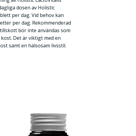
ing av Holistic LactoVitalis
gliga dosen av Holistic
ablett per dag. Vid behov kan
abletter per dag. Rekommenderad
ttillskott bör inte användas som
d kost. Det är viktigt med en
st samt en hälsosam livsstil.