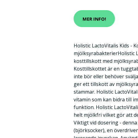
MER INFO!
Holistic LactoVitalis Kids - 
mjölksyrabakterierHolistic L
kosttillskott med mjölksyra
Kosttillskottet är en tuggtab
inte bör eller behöver svälja
ger ett tillskott av mjölksyr
stammar. Holistic LactoVital
vitamin som kan bidra till
funktion. Holistic LactoVital
helt mjölkfri vilket gör att 
Viktigt vid dosering - denna
(björksocker), en överdriv