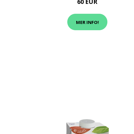
60 EUR
MER INFO!