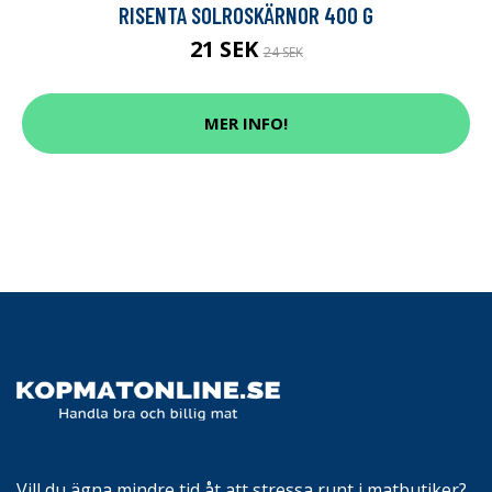
RISENTA SOLROSKÄRNOR 400 G
21 SEK
24 SEK
MER INFO!
Vill du ägna mindre tid åt att stressa runt i matbutiker?