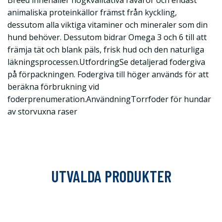
Breed innehåller högkvalitativa råvaror och endast
animaliska proteinkällor främst från kyckling,
dessutom alla viktiga vitaminer och mineraler som din
hund behöver. Dessutom bidrar Omega 3 och 6 till att
främja tät och blank päls, frisk hud och den naturliga
läkningsprocessen.UtfordringSe detaljerad fodergiva
på förpackningen. Fodergiva till höger används för att
beräkna förbrukning vid
foderprenumeration.AnvändningTorrfoder för hundar
av storvuxna raser
UTVALDA PRODUKTER