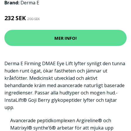
Brand:
Derma E
232 SEK
290 SEK
MER INFO!
Derma E Firming DMAE Eye Lift lyfter synligt den tunna
huden runt ögat, ökar fastheten och jämnar ut
kråkfötter. Medicinskt utvecklad och aktivt
behandlande kräm med avancerade naturligt baserade
ingredienser. Passar alla hudtyper och mogen hud.-
InstaLift® Goji Berry glykopeptider lyfter och tajtar
upp.
Avancerade peptidkomplexen Argireline® och
Matrixyl® synthe’6® arbetar för att mjuka upp