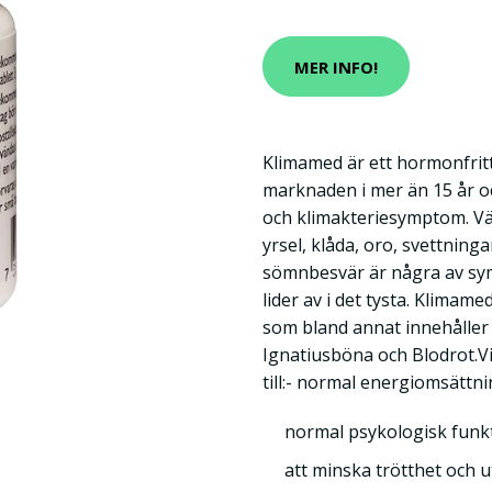
MER INFO!
Klimamed är ett hormonfrit
marknaden i mer än 15 år 
och klimakteriesymptom. Vä
yrsel, klåda, oro, svettning
sömnbesvär är några av s
lider av i det tysta. Klimam
som bland annat innehåller 
Ignatiusböna och Blodrot.V
till:- normal energiomsättn
normal psykologisk funk
att minska trötthet och 