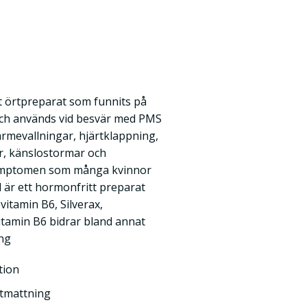
t örtpreparat som funnits på
och används vid besvär med PMS
rmevallningar, hjärtklappning,
ar, känslostormar och
ymptomen som många kvinnor
ed är ett hormonfritt preparat
vitamin B6, Silverax,
itamin B6 bidrar bland annat
ing
tion
utmattning