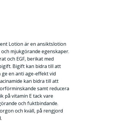
nt Lotion är en ansiktslotion
 och mjukgörande egenskaper.
trat och EGF, berikat med
ift. Bigift kan bidra till att
 ge en anti age-effekt vid
cinamide kan bidra till att
porförminskande samt reducera
ik på vitamin E tack vare
görande och fuktbindande.
rgon och kväll, på rengjord
.