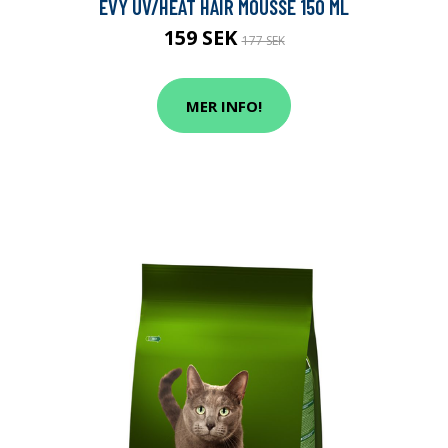
EVY UV/HEAT HAIR MOUSSE 150 ML
159 SEK
177 SEK
MER INFO!