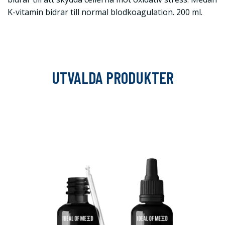
K-vitamin bidrar till normal blodkoagulation. 200 ml.
UTVALDA PRODUKTER