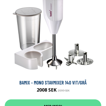
BAMIX - MONO STAVMIXER 140 VIT/GRÅ
2008 SEK
2099 SEK
MER INFO!